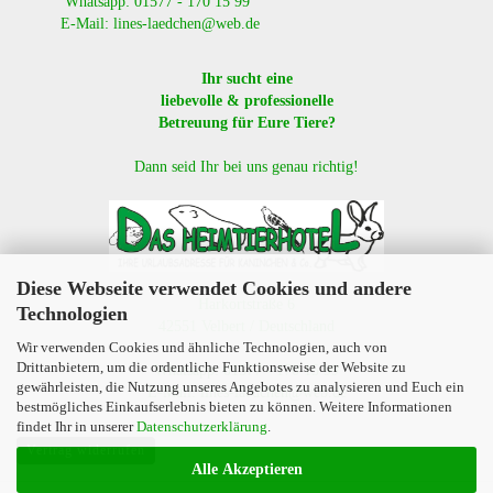
Whatsapp: 01577 - 170 15 99
E-Mail: lines-laedchen@web.de
Ihr sucht eine
liebevolle & professionelle
Betreuung für Eure Tiere?
Dann seid Ihr bei uns genau richtig!
Diese Webseite verwendet Cookies und andere
Harkortstraße 6
Technologien
42551 Velbert / Deutschland
Wir verwenden Cookies und ähnliche Technologien, auch von
Drittanbietern, um die ordentliche Funktionsweise der Website zu
Whatsapp: 01577 - 170 15 99
gewährleisten, die Nutzung unseres Angebotes zu analysieren und Euch ein
E-Mail: lines-laedchen@web.de
bestmögliches Einkaufserlebnis bieten zu können. Weitere Informationen
findet Ihr in unserer
Datenschutzerklärung
.
Vertrag widerrufen
Alle Akzeptieren