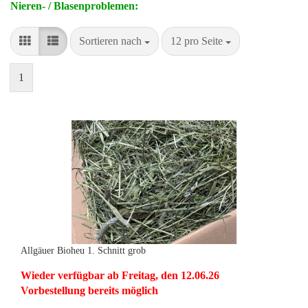
Nieren- / Blasenproblemen:
Sortieren nach
pro Seite
Sortieren nach
12 pro Seite
1
Allgäuer Bioheu 1. Schnitt grob
Wieder verfügbar ab Freitag, den 12.06.26
Vorbestellung bereits möglich