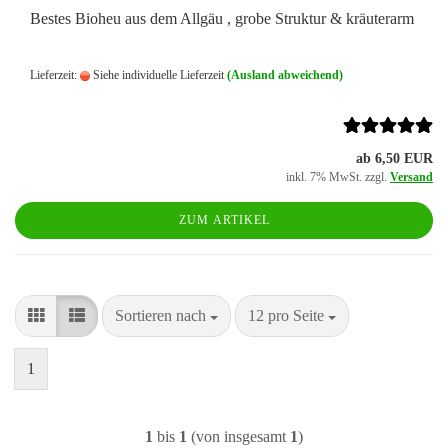
Bestes Bioheu aus dem Allgäu , grobe Struktur & kräuterarm
Lieferzeit:
Siehe individuelle Lieferzeit
(Ausland abweichend)
ab 6,50 EUR
inkl. 7% MwSt. zzgl.
Versand
ZUM ARTIKEL
Sortieren nach
pro Seite
Sortieren nach
12 pro Seite
1
1
bis
1
(von insgesamt
1
)