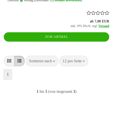
Lieferzeit:
Vorrätig (Lieferstatus 1)
(Ausland abweichend)
ab 7,00 EUR
inkl. 19% MwSt. zzgl.
Versand
ZUM ARTIKEL
Sortieren nach
pro Seite
Sortieren nach
12 pro Seite
1
1
bis
3
(von insgesamt
3
)