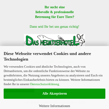
Ihr sucht eine
liebevolle & professionelle
Betreuung für Eure Tiere?
Dann seid Ihr bei uns genau richtig!
Diese Webseite verwendet Cookies und andere
Harkortstraße 6
Technologien
42551 Velbert / Deutschland
Wir verwenden Cookies und ähnliche Technologien, auch von
Drittanbietern, um die ordentliche Funktionsweise der Website zu
Whatsapp: 01577 - 170 15 99
gewährleisten, die Nutzung unseres Angebotes zu analysieren und Euch ein
E-Mail: lines-laedchen@web.de
bestmögliches Einkaufserlebnis bieten zu können. Weitere Informationen
findet Ihr in unserer
Datenschutzerklärung
.
Vertrag widerrufen
Alle Akzeptieren
Onlineshop erstellen
mit Gambio.de © 2026
Weitere Informationen